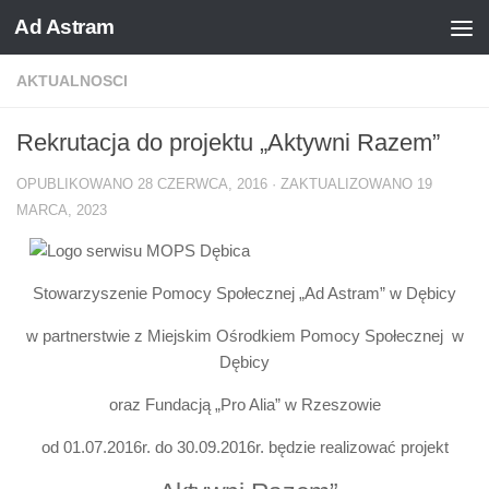
Ad Astram
Skip to content
AKTUALNOSCI
Rekrutacja do projektu „Aktywni Razem”
OPUBLIKOWANO
28 CZERWCA, 2016
· ZAKTUALIZOWANO
19
MARCA, 2023
Stowarzyszenie Pomocy Społecznej „Ad Astram” w Dębicy
w partnerstwie z Miejskim Ośrodkiem Pomocy Społecznej w
Dębicy
oraz Fundacją „Pro Alia” w Rzeszowie
od 01.07.2016r. do 30.09.2016r. będzie realizować projekt