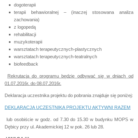
dogoterapii
terapii behawioralnej – (inaczej stosowana analiza
zachowania)
z logopedą
rehabilitacji
muzykoterapii
warsztatach terapeutycznych-plastycznych
warsztatach terapeutycznych-teatralnych
biofeedback
Rekrutacja do programu będzie odbywać się w dniach od
01.07.2016r. do 08.07.2016r.
Deklaracja uczestnika projektu do pobrania znajduje się poniżej:
DEKLARACJA UCZESTNIKA PROJEKTU AKTYWNI RAZEM
lub osobiście w godz. od 7.30 do 15.30 w budynku MOPS w
Dębicy przy ul. Akademickiej 12 w pok. 26 lub 28.