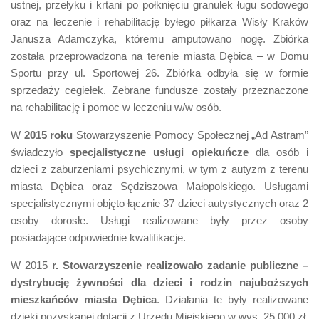
ustnej, przełyku i krtani po połknięciu granulek ługu sodowego
oraz na leczenie i rehabilitację byłego piłkarza Wisły Kraków
Janusza Adamczyka, któremu amputowano nogę. Zbiórka
została przeprowadzona na terenie miasta Dębica – w Domu
Sportu przy ul. Sportowej 26. Zbiórka odbyła się w formie
sprzedaży cegiełek. Zebrane fundusze zostały przeznaczone
na rehabilitację i pomoc w leczeniu w/w osób.
W
2015 roku
Stowarzyszenie Pomocy Społecznej „Ad Astram”
świadczyło
specjalistyczne usługi opiekuńcze
dla osób i
dzieci z zaburzeniami psychicznymi, w tym z autyzm z terenu
miasta Dębica oraz Sędziszowa Małopolskiego. Usługami
specjalistycznymi objęto łącznie 37 dzieci autystycznych oraz 2
osoby dorosłe. Usługi realizowane były przez osoby
posiadające odpowiednie kwalifikacje.
W 2015
r. Stowarzyszenie realizowało zadanie publiczne –
dystrybucję żywności dla dzieci i rodzin najuboższych
mieszkańców miasta Dębica
. Działania te były realizowane
dzięki pozyskanej dotacji z Urzędu Miejskiego w wys. 25 000 zł.