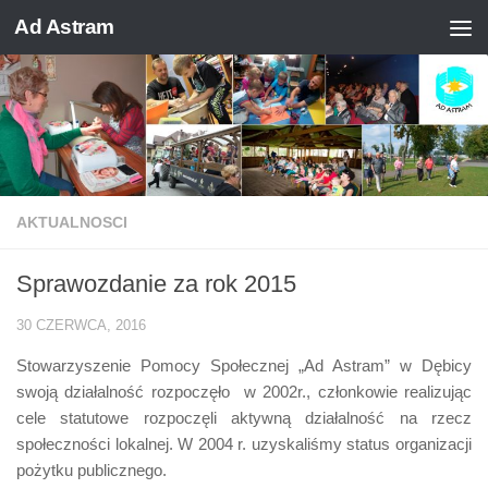
Ad Astram
Skip to content
AKTUALNOSCI
Sprawozdanie za rok 2015
30 CZERWCA, 2016
Stowarzyszenie Pomocy Społecznej „Ad Astram” w Dębicy
swoją działalność rozpoczęło w 2002r., członkowie realizując
cele statutowe rozpoczęli aktywną działalność na rzecz
społeczności lokalnej. W 2004 r. uzyskaliśmy status organizacji
pożytku publicznego.