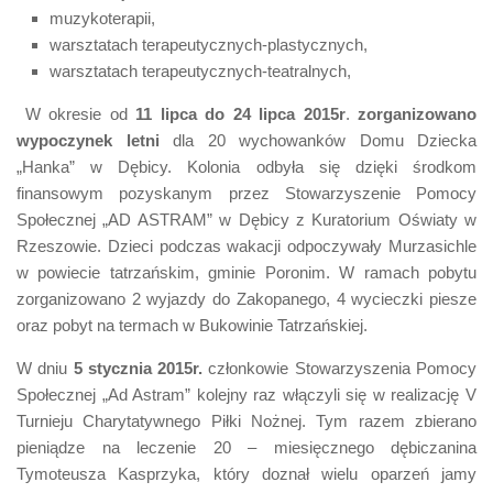
muzykoterapii,
warsztatach terapeutycznych-plastycznych,
warsztatach terapeutycznych-teatralnych,
W okresie od
11 lipca do 24 lipca 2015r
.
zorganizowano
wypoczynek letni
dla 20 wychowanków Domu Dziecka
„Hanka” w Dębicy. Kolonia odbyła się dzięki środkom
finansowym pozyskanym przez Stowarzyszenie Pomocy
Społecznej „AD ASTRAM” w Dębicy z Kuratorium Oświaty w
Rzeszowie. Dzieci podczas wakacji odpoczywały Murzasichle
w powiecie tatrzańskim, gminie Poronim. W ramach pobytu
zorganizowano 2 wyjazdy do Zakopanego, 4 wycieczki piesze
oraz pobyt na termach w Bukowinie Tatrzańskiej.
W dniu
5 stycznia 2015r.
członkowie Stowarzyszenia Pomocy
Społecznej „Ad Astram” kolejny raz włączyli się w realizację V
Turnieju Charytatywnego Piłki Nożnej. Tym razem zbierano
pieniądze na leczenie 20 – miesięcznego dębiczanina
Tymoteusza Kasprzyka, który doznał wielu oparzeń jamy