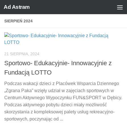
Ad Astram
Skip to content
SIERPIEŃ 2024
21 SIERPNIA, 2024
Sportowo- Edukacyjnie- Innowacyjnie z
Fundacją LOTTO
Podczas wakacji dzieci z Placówek Wsparcia Dziennego
„Zgrana Paka” wzięły udział w zajęciach sportowych w
Centrum Aktywnego Wypoczynku FUN&SPORT w Dębicy.
Podczas aktywnego pobytu dzieci miały możliwość
skorzystania z kompleksowej palety usług rekreacyjno-
sportowych, poczynając od ...