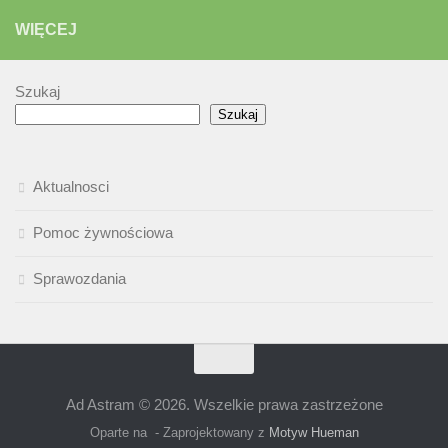
WIĘCEJ
Szukaj
Szukaj
Aktualnosci
Pomoc żywnościowa
Sprawozdania
Ad Astram © 2026. Wszelkie prawa zastrzeżone
Oparte na
- Zaprojektowany z
Motyw Hueman