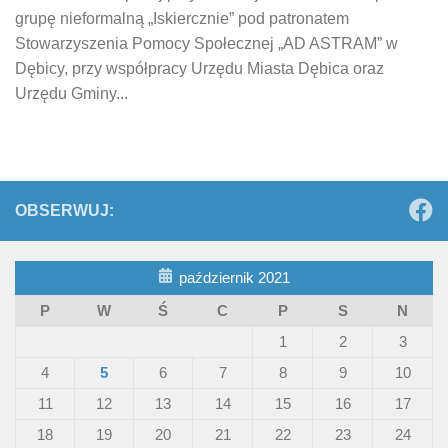
grupę nieformalną „Iskiercznie” pod patronatem
Stowarzyszenia Pomocy Społecznej „AD ASTRAM” w
Dębicy, przy współpracy Urzędu Miasta Dębica oraz
Urzędu Gminy...
OBSERWUJ:
październik 2021
P
W
Ś
C
P
S
N
1
2
3
4
5
6
7
8
9
10
11
12
13
14
15
16
17
18
19
20
21
22
23
24