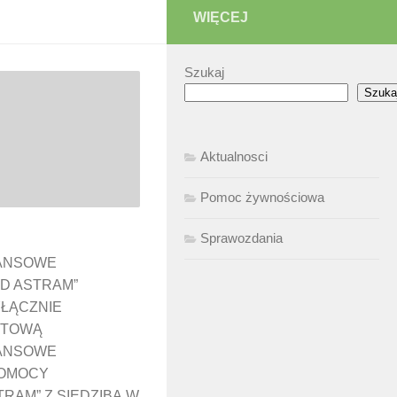
WIĘCEJ
Szukaj
Szuka
Aktualnosci
Pomoc żywnościowa
Sprawozdania
NANSOWE
D ASTRAM”
ŁĄCZNIE
TUTOWĄ
NANSOWE
POMOCY
RAM” Z SIEDZIBĄ W