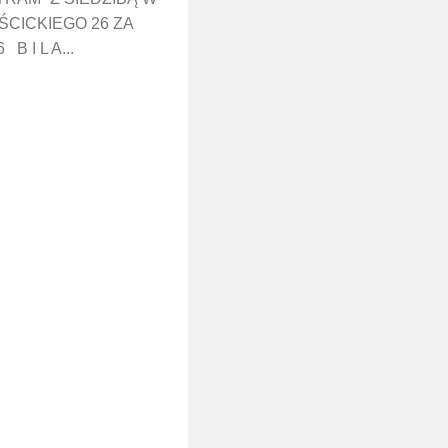
ŚCICKIEGO 26 ZA
 I L A...