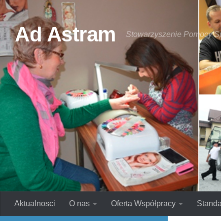
Skip to content
Ad Astram
Stowarzyszenie Pomocy S
Aktualnosci
O nas
Oferta Współpracy
Standa