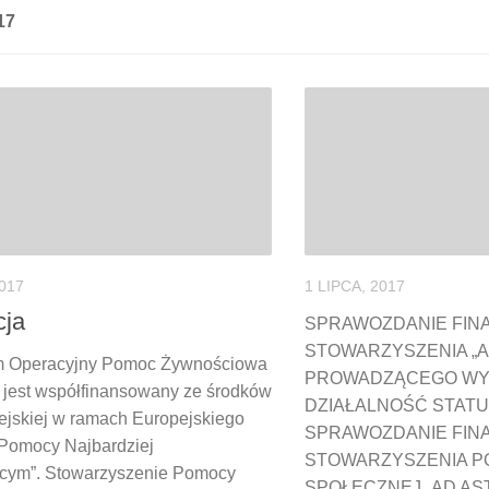
17
2017
1 LIPCA, 2017
cja
SPRAWOZDANIE FI
STOWARZYSZENIA „A
 Operacyjny Pomoc Żywnościowa
PROWADZĄCEGO WY
jest współfinansowany ze środków
DZIAŁALNOŚĆ STA
ejskiej w ramach Europejskiego
SPRAWOZDANIE FI
Pomocy Najbardziej
STOWARZYSZENIA 
ącym”. Stowarzyszenie Pomocy
SPOŁECZNEJ „AD AST