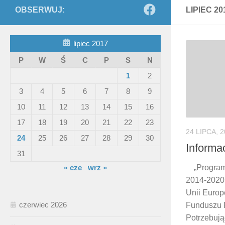
OBSERWUJ:
LIPIEC 20
lipiec 2017
P
W
Ś
C
P
S
N
1
2
3
4
5
6
7
8
9
10
11
12
13
14
15
16
17
18
19
20
21
22
23
24 LIPCA, 
24
25
26
27
28
29
30
Informa
31
« cze
wrz »
„Program
2014-2020 
Unii Europ
czerwiec 2026
Funduszu 
Potrzebuj