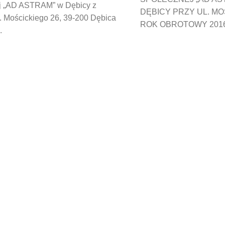
j „AD ASTRAM” w Dębicy z
DĘBICY PRZY UL. MO
l. Mościckiego 26, 39-200 Dębica
ROK OBROTOWY 2016 B
.