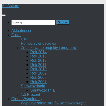
Skip
Ad Astram
to
content
Szukaj:
Aktualnosci
O nas
Cel
Pomoc żywnościowa
Zrealizowane projekty i programy
Rok 2014
Rok 2013
Rok 2012
Rok 2011
Rok 2010
Rok 2009
Rok 2008
Rok 2007
Sprawozdania
Sprawozdania
1.5 Procent
Oferta Współpracy
Wypożyczalnia strojów karnawałowych