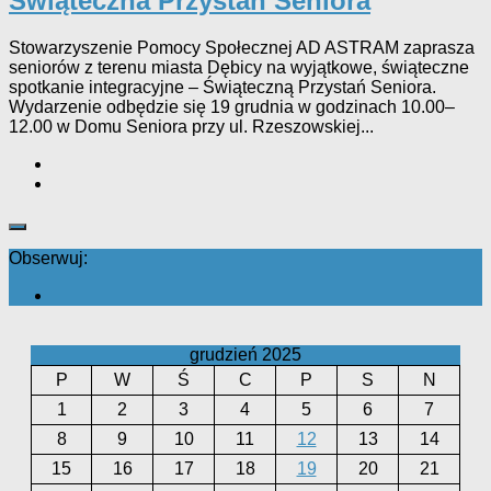
Świąteczna Przystań Seniora
Stowarzyszenie Pomocy Społecznej AD ASTRAM zaprasza
seniorów z terenu miasta Dębicy na wyjątkowe, świąteczne
spotkanie integracyjne – Świąteczną Przystań Seniora.
Wydarzenie odbędzie się 19 grudnia w godzinach 10.00–
12.00 w Domu Seniora przy ul. Rzeszowskiej...
Obserwuj:
grudzień 2025
P
W
Ś
C
P
S
N
1
2
3
4
5
6
7
8
9
10
11
12
13
14
15
16
17
18
19
20
21