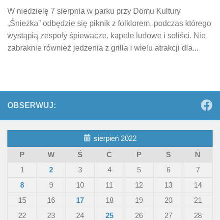
W niedzielę 7 sierpnia w parku przy Domu Kultury
„Śnieżka” odbędzie się piknik z folklorem, podczas którego
wystąpią zespoły śpiewacze, kapele ludowe i soliści. Nie
zabraknie również jedzenia z grilla i wielu atrakcji dla...
OBSERWUJ:
sierpień 2022
P
W
Ś
C
P
S
N
1
2
3
4
5
6
7
8
9
10
11
12
13
14
15
16
17
18
19
20
21
22
23
24
25
26
27
28