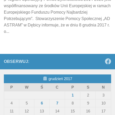
współfinansowany ze środków Unii Europejskiej w ramach
Europejskiego Funduszu Pomocy Najbardziej
Potrzebującym”. Stowarzyszenie Pomocy Społecznej „AD
ASTRAM” w Dębicy informuje, że w dniu 8 grudnia 2017 r.
o...
OBSERWUJ:
grudzień 2017
P
W
Ś
C
P
S
N
1
2
3
4
5
6
7
8
9
10
11
12
13
14
15
16
17