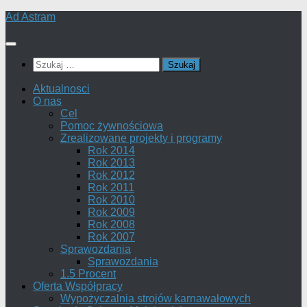
Skip
Ad Astram
to
content
Szukaj:
Aktualnosci
O nas
Cel
Pomoc żywnościowa
Zrealizowane projekty i programy
Rok 2014
Rok 2013
Rok 2012
Rok 2011
Rok 2010
Rok 2009
Rok 2008
Rok 2007
Sprawozdania
Sprawozdania
1.5 Procent
Oferta Współpracy
Wypożyczalnia strojów karnawałowych