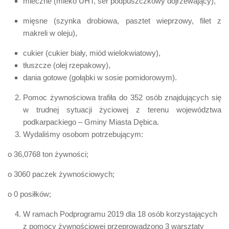
mleczne (mleko UHT, ser podpuszczkowy dojrzewający),
mięsne (szynka drobiowa, pasztet wieprzowy, filet z
makreli w oleju),
cukier (cukier biały, miód wielokwiatowy),
tłuszcze (olej rzepakowy),
dania gotowe (gołąbki w sosie pomidorowym).
Pomoc żywnościowa trafiła do 352 osób znajdujących się
w trudnej sytuacji życiowej z terenu województwa
podkarpackiego – Gminy Miasta Dębica.
Wydaliśmy osobom potrzebującym:
o 36,0768 ton żywności;
o 3060 paczek żywnościowych;
o 0 posiłków;
W ramach Podprogramu 2019 dla 18 osób korzystających
z pomocy żywnościowej przeprowadzono 3 warsztaty