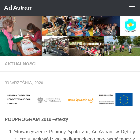
Ad Astram
Skip to content
AKTUALNOSCI
30 WRZEŚNIA, 2020
PODPROGRAM 2019 –efekty
Stowarzyszenie Pomocy Społecznej Ad Astram w Dębicy
z terenu województwa podkarpackiego przy współpracy z