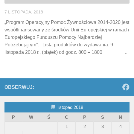
7 LISTOPADA, 2018
„Program Operacyjny Pomoc Żywnościowa 2014-2020 jest
współfinansowany ze środków Unii Europejskiej w ramach
Europejskiego Funduszu Pomocy Najbardziej
Potrzebującym”. Lista produktów do wydawania: 9
listopada 2018 r., (piątek) od godz. 800 – 1800 ...
OBSERWUJ:
listopad 2018
P
W
Ś
C
P
S
N
1
2
3
4