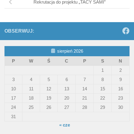
Rekrutacja do projektu „TACY SAMI”
OBSERWUJ:
sierpień 2026
P
W
Ś
C
P
S
N
1
2
3
4
5
6
7
8
9
10
11
12
13
14
15
16
17
18
19
20
21
22
23
24
25
26
27
28
29
30
31
« cze