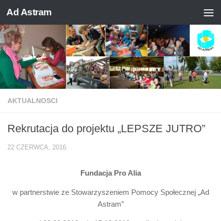
Ad Astram
Skip to content
AKTUALNOSCI
Rekrutacja do projektu „LEPSZE JUTRO”
22 CZERWCA, 2016
Fundacja Pro Alia
w partnerstwie ze Stowarzyszeniem Pomocy Społecznej „Ad
Astram”