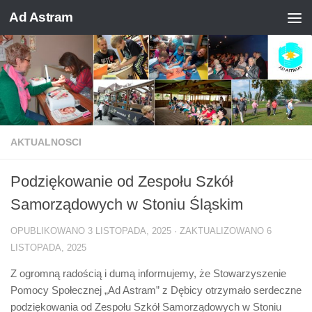
Ad Astram
Skip to content
AKTUALNOSCI
Podziękowanie od Zespołu Szkół
Samorządowych w Stoniu Śląskim
OPUBLIKOWANO
3 LISTOPADA, 2025
· ZAKTUALIZOWANO
6
LISTOPADA, 2025
Z ogromną radością i dumą informujemy, że Stowarzyszenie
Pomocy Społecznej „Ad Astram” z Dębicy otrzymało serdeczne
podziękowania od Zespołu Szkół Samorządowych w Stoniu