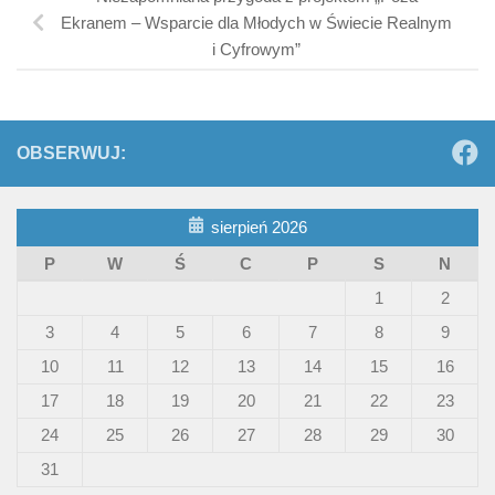
Ekranem – Wsparcie dla Młodych w Świecie Realnym
i Cyfrowym”
OBSERWUJ:
sierpień 2026
P
W
Ś
C
P
S
N
1
2
3
4
5
6
7
8
9
10
11
12
13
14
15
16
17
18
19
20
21
22
23
24
25
26
27
28
29
30
31