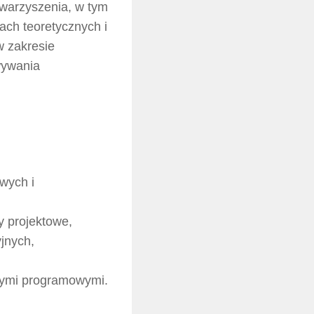
warzyszenia, w tym
ach teoretycznych i
w zakresie
wywania
wych i
y projektowe,
jnych,
znymi programowymi.