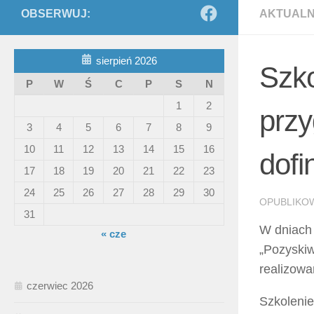
OBSERWUJ:
AKTUALN
sierpień 2026
Szko
P
W
Ś
C
P
S
N
1
2
prz
3
4
5
6
7
8
9
10
11
12
13
14
15
16
dofi
17
18
19
20
21
22
23
24
25
26
27
28
29
30
OPUBLIKO
31
W dniach 
« cze
„Pozyskiw
realizowa
czerwiec 2026
Szkolenie