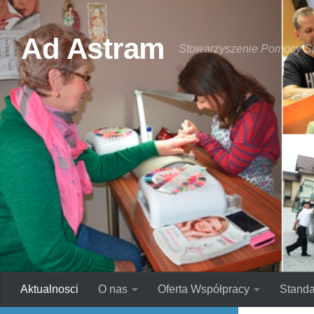
Skip to content
Ad Astram
Stowarzyszenie Pomocy S
Aktualnosci
O nas
Oferta Współpracy
Standa