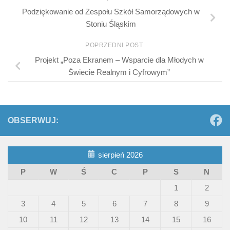
Podziękowanie od Zespołu Szkół Samorządowych w
Stoniu Śląskim
POPRZEDNI POST
Projekt „Poza Ekranem – Wsparcie dla Młodych w
Świecie Realnym i Cyfrowym”
OBSERWUJ:
sierpień 2026
P
W
Ś
C
P
S
N
1
2
3
4
5
6
7
8
9
10
11
12
13
14
15
16