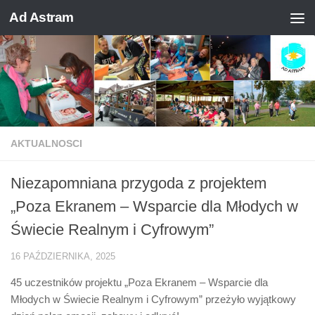
Ad Astram
Skip to content
AKTUALNOSCI
Niezapomniana przygoda z projektem
„Poza Ekranem – Wsparcie dla Młodych w
Świecie Realnym i Cyfrowym”
16 PAŹDZIERNIKA, 2025
45 uczestników projektu „Poza Ekranem – Wsparcie dla
Młodych w Świecie Realnym i Cyfrowym” przeżyło wyjątkowy