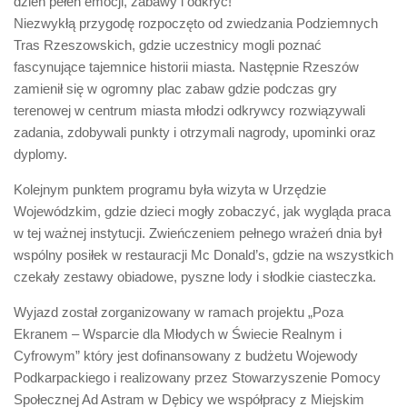
dzień pełen emocji, zabawy i odkryć!
Niezwykłą przygodę rozpoczęto od zwiedzania Podziemnych
Tras Rzeszowskich, gdzie uczestnicy mogli poznać
fascynujące tajemnice historii miasta. Następnie Rzeszów
zamienił się w ogromny plac zabaw gdzie podczas gry
terenowej w centrum miasta młodzi odkrywcy rozwiązywali
zadania, zdobywali punkty i otrzymali nagrody, upominki oraz
dyplomy.
Kolejnym punktem programu była wizyta w Urzędzie
Wojewódzkim, gdzie dzieci mogły zobaczyć, jak wygląda praca
w tej ważnej instytucji. Zwieńczeniem pełnego wrażeń dnia był
wspólny posiłek w restauracji Mc Donald’s, gdzie na wszystkich
czekały zestawy obiadowe, pyszne lody i słodkie ciasteczka.
Wyjazd został zorganizowany w ramach projektu „Poza
Ekranem – Wsparcie dla Młodych w Świecie Realnym i
Cyfrowym” który jest dofinansowany z budżetu Wojewody
Podkarpackiego i realizowany przez Stowarzyszenie Pomocy
Społecznej Ad Astram w Dębicy we współpracy z Miejskim