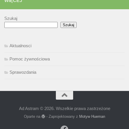
WIĘCEJ
Szukaj
Szukaj
Aktualnosci
Pomoc żywnościowa
Sprawozdania
Ad Astram © 2026. Wszelkie prawa zastrzeżone
Oparte na
- Zaprojektowany z
Motyw Hueman