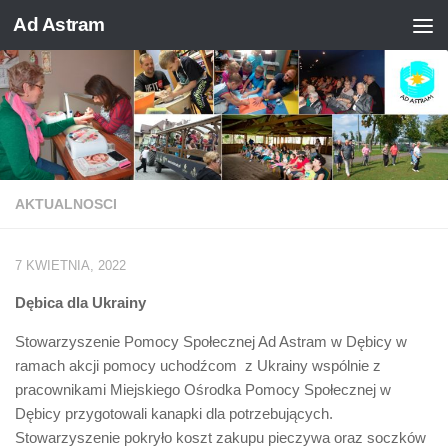
Ad Astram
Skip to content
AKTUALNOSCI
7 KWIETNIA, 2022
Dębica dla Ukrainy
Stowarzyszenie Pomocy Społecznej Ad Astram w Dębicy w
ramach akcji pomocy uchodźcom z Ukrainy wspólnie z
pracownikami Miejskiego Ośrodka Pomocy Społecznej w
Dębicy przygotowali kanapki dla potrzebujących.
Stowarzyszenie pokryło koszt zakupu pieczywa oraz soczków