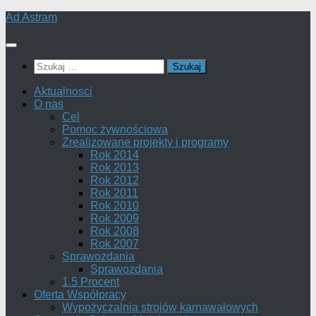
Skip
Ad Astram
to
content
Szukaj:
Aktualnosci
O nas
Cel
Pomoc żywnościowa
Zrealizowane projekty i programy
Rok 2014
Rok 2013
Rok 2012
Rok 2011
Rok 2010
Rok 2009
Rok 2008
Rok 2007
Sprawozdania
Sprawozdania
1.5 Procent
Oferta Współpracy
Wypożyczalnia strojów karnawałowych