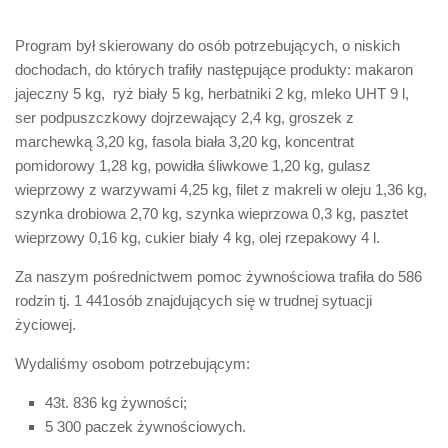
Program był skierowany do osób potrzebujących, o niskich
dochodach, do których trafiły następujące produkty: makaron
jajeczny 5 kg, ryż biały 5 kg, herbatniki 2 kg, mleko UHT 9 l,
ser podpuszczkowy dojrzewający 2,4 kg, groszek z
marchewką 3,20 kg, fasola biała 3,20 kg, koncentrat
pomidorowy 1,28 kg, powidła śliwkowe 1,20 kg, gulasz
wieprzowy z warzywami 4,25 kg, filet z makreli w oleju 1,36 kg,
szynka drobiowa 2,70 kg, szynka wieprzowa 0,3 kg, pasztet
wieprzowy 0,16 kg, cukier biały 4 kg, olej rzepakowy 4 l.
Za naszym pośrednictwem pomoc żywnościowa trafiła do 586
rodzin tj. 1 441osób znajdujących się w trudnej sytuacji
życiowej.
Wydaliśmy osobom potrzebującym:
43t. 836 kg żywności;
5 300 paczek żywnościowych.