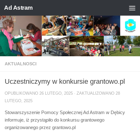
Ad Astram
Skip to content
AKTUALNOSCI
Uczestniczymy w konkursie grantowo.pl
OPUBLIKOWANO
26 LUTEGO, 2025
· ZAKTUALIZOWANO
28
LUTEGO, 2025
Stowarszyszenie Pomocy Społecznej Ad Astram w Dębicy
informuje, iż przystąpiło do konkursu grantowego
organizowanego przez grantowo.pl