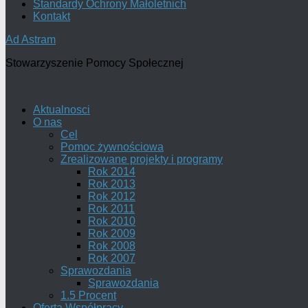
Standardy Ochrony Małoletnich
Kontakt
Ad Astram
Stowarzyszenie Pomocy Społecznej
Aktualnosci
O nas
Cel
Pomoc żywnościowa
Zrealizowane projekty i programy
Rok 2014
Rok 2013
Rok 2012
Rok 2011
Rok 2010
Rok 2009
Rok 2008
Rok 2007
Sprawozdania
Sprawozdania
1.5 Procent
Oferta Współpracy