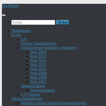
Skip
Ad Astram
to
content
Szukaj:
Aktualnosci
O nas
Cel
Pomoc żywnościowa
Zrealizowane projekty i programy
Rok 2014
Rok 2013
Rok 2012
Rok 2011
Rok 2010
Rok 2009
Rok 2008
Rok 2007
Sprawozdania
Sprawozdania
1.5 Procent
Oferta Współpracy
Wypożyczalnia strojów karnawałowych