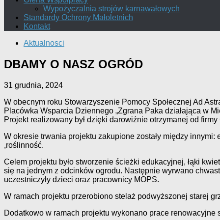
Wypożyczalnia strojów karnawałowych
Standardy Ochrony Małoletnich
Kontakt
Aktualnosci
DBAMY O NASZ OGRÓD
31 grudnia, 2024
W obecnym roku Stowarzyszenie Pomocy Społecznej Ad Astram 
Placówka Wsparcia Dziennego „Zgrana Paka działająca w Mi
Projekt realizowany był dzięki darowiźnie otrzymanej od 
W okresie trwania projektu zakupione zostały między innymi:
,roślinność.
Celem projektu było stworzenie ścieżki edukacyjnej, łąki kwi
się na jednym z odcinków ogrodu. Następnie wyrwano chwasty
uczestniczyły dzieci oraz pracownicy MOPS.
W ramach projektu przerobiono stelaż podwyższonej starej g
Dodatkowo w ramach projektu wykonano prace renowacyjne sta