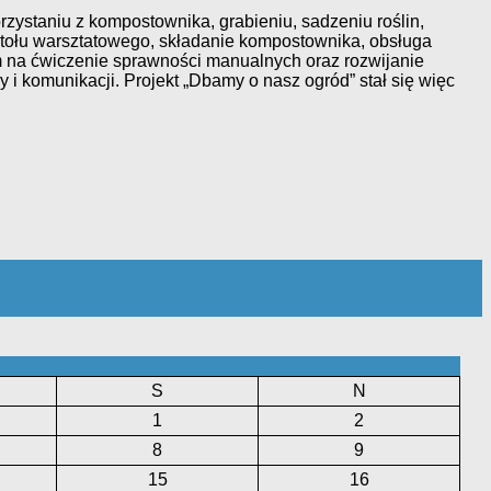
rzystaniu z kompostownika, grabieniu, sadzeniu roślin,
e stołu warsztatowego, składanie kompostownika, obsługa
m na ćwiczenie sprawności manualnych oraz rozwijanie
 komunikacji. Projekt „Dbamy o nasz ogród” stał się więc
S
N
1
2
8
9
15
16