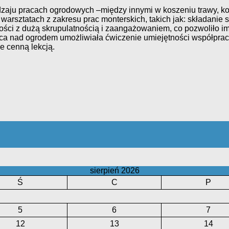
odzaju pracach ogrodowych –między innymi w koszeniu trawy, ko
w warsztatach z zakresu prac monterskich, takich jak: składani
ści z dużą skrupulatnością i zaangażowaniem, co pozwoliło i
 nad ogrodem umożliwiała ćwiczenie umiejętności współpracy i
e cenną lekcją.
sierpień 2026
Ś
C
P
5
6
7
12
13
14