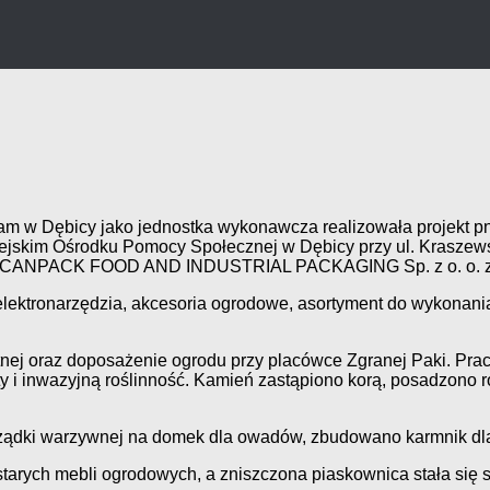
w Dębicy jako jednostka wykonawcza realizowała projekt pn.:
ejskim Ośrodku Pomocy Społecznej w Dębicy przy ul. Kraszew
firmy CANPACK FOOD AND INDUSTRIAL PACKAGING Sp. z o. o. z 
 elektronarzędzia, akcesoria ogrodowe, asortyment do wykonani
etnej oraz doposażenie ogrodu przy placówce Zgranej Paki. Pra
 i inwazyjną roślinność. Kamień zastąpiono korą, posadzono r
rządki warzywnej na domek dla owadów, zbudowano karmnik dla
rych mebli ogrodowych, a zniszczona piaskownica stała się s