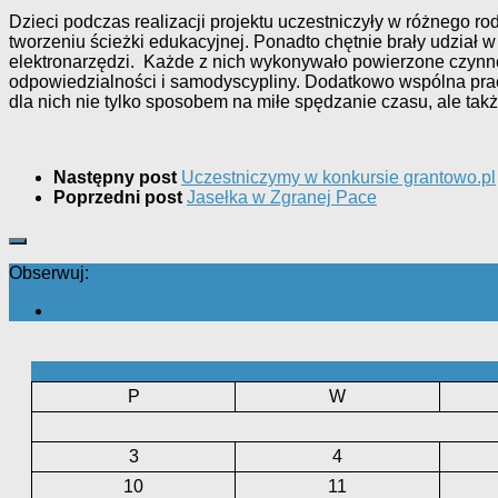
Dzieci podczas realizacji projektu uczestniczyły w różnego r
tworzeniu ścieżki edukacyjnej. Ponadto chętnie brały udział 
elektronarzędzi. Każde z nich wykonywało powierzone czynno
odpowiedzialności i samodyscypliny. Dodatkowo wspólna praca
dla nich nie tylko sposobem na miłe spędzanie czasu, ale takż
Następny post
Uczestniczymy w konkursie grantowo.pl
Poprzedni post
Jasełka w Zgranej Pace
Obserwuj:
P
W
3
4
10
11