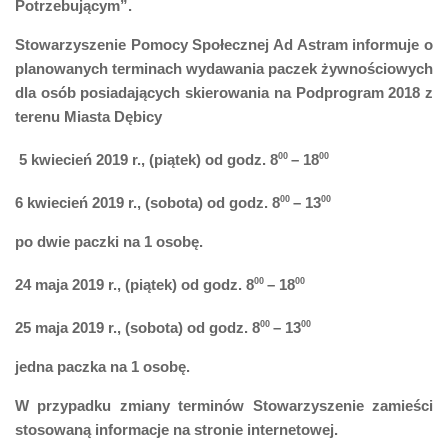
Potrzebującym”.
Stowarzyszenie Pomocy Społecznej Ad Astram informuje o
planowanych terminach wydawania paczek żywnościowych
dla osób posiadających skierowania na Podprogram 2018 z
terenu Miasta Dębicy
5 kwiecień
201
9
r., (piątek) od godz. 8
00
– 18
00
6 kwiecień
201
9
r., (sobota) od godz. 8
00
– 13
00
po dwie paczki na 1 osobę.
24 maja 2019 r.,
(piątek) od godz. 8
00
– 18
00
25 maja
201
9
r., (sobota) od godz. 8
00
– 13
00
jedna paczka na 1 osobę.
W przypadku zmiany terminów Stowarzyszenie zamieści
stosowaną informacje na stronie internetowej.