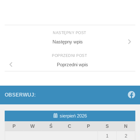
NASTĘPNY POST
Następny wpis
POPRZEDNI POST
Poprzedni wpis
OBSERWUJ:
sierpień 2026
P
W
Ś
C
P
S
N
1
2