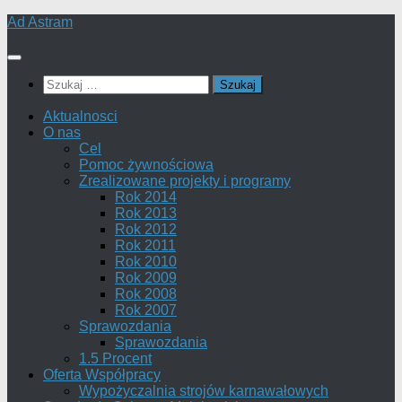
Skip
Ad Astram
to
content
Szukaj:
Aktualnosci
O nas
Cel
Pomoc żywnościowa
Zrealizowane projekty i programy
Rok 2014
Rok 2013
Rok 2012
Rok 2011
Rok 2010
Rok 2009
Rok 2008
Rok 2007
Sprawozdania
Sprawozdania
1.5 Procent
Oferta Współpracy
Wypożyczalnia strojów karnawałowych