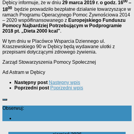
00
Dębicy informuje, że w dniu
29 marca 2019 r.
o godz. 16
–
00
18
będzie prowadziło bezpłatne działanie towarzyszące w
ramach Programu Operacyjnego Pomoc Żywnościowa 2014
– 2020 współfinansowanego z
Europejskiego Funduszu
Pomocy Najbardziej Potrzebującym w Podprogramie
2018
pt. „Dieta 2000 kcal”
.
W tym dniu w Placówce Wsparcia Dziennego ul.
Kraszewskiego 90 w Dębicy będą wydawane ulotki z
przepisami dotyczącymi zdrowego żywienia.
Zarząd Stowarzyszenia Pomocy Społecznej
Ad Astram w Dębicy
Następny post
Następny wpis
Poprzedni post
Poprzedni wpis
Obserwuj: