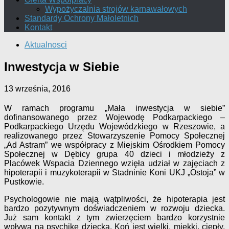
Wypożyczalnia strojów karnawałowych
Standardy Ochrony Małoletnich
Kontakt
Aktualnosci
Inwestycja w Siebie
13 września, 2016
W ramach programu „Mała inwestycja w siebie”
dofinansowanego przez Wojewodę Podkarpackiego –
Podkarpackiego Urzędu Wojewódzkiego w Rzeszowie, a
realizowanego przez Stowarzyszenie Pomocy Społecznej
„Ad Astram” we współpracy z Miejskim Ośrodkiem Pomocy
Społecznej w Dębicy grupa 40 dzieci i młodzieży z
Placówek Wspacia Dziennego wzięła udział w zajęciach z
hipoterapii i muzykoterapii w Stadninie Koni UKJ „Ostoja” w
Pustkowie.
Psychologowie nie mają wątpliwości, że hipoterapia jest
bardzo pozytywnym doświadczeniem w rozwoju dziecka.
Już sam kontakt z tym zwierzęciem bardzo korzystnie
wpływa na psychikę dziecka. Koń jest wielki, miękki, ciepły.