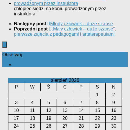
chłopiec siedzi na koniu prowadzonym przez
instruktora
Następny post
Młody człowiek – duże szanse
Poprzedni post
„Mały człowiek – duże szanse”,
pierwsze zajęcia z pedagogami i arteterapeutami
Obserwuj:
sierpień 2026
P
W
Ś
C
P
S
N
1
2
3
4
5
6
7
8
9
10
11
12
13
14
15
16
17
18
19
20
21
22
23
24
25
26
27
28
29
30