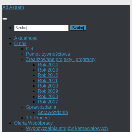
Skip
Ad Astram
to
content
Szukaj:
Aktualnosci
O nas
Cel
Pomoc żywnościowa
Zrealizowane projekty i programy
Rok 2014
Rok 2013
Rok 2012
Rok 2011
Rok 2010
Rok 2009
Rok 2008
Rok 2007
Sprawozdania
Sprawozdania
1.5 Procent
Oferta Współpracy
Wypożyczalnia strojów karnawałowych