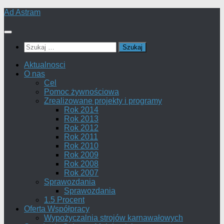
Skip
Ad Astram
to
content
Szukaj:
Aktualnosci
O nas
Cel
Pomoc żywnościowa
Zrealizowane projekty i programy
Rok 2014
Rok 2013
Rok 2012
Rok 2011
Rok 2010
Rok 2009
Rok 2008
Rok 2007
Sprawozdania
Sprawozdania
1.5 Procent
Oferta Współpracy
Wypożyczalnia strojów karnawałowych