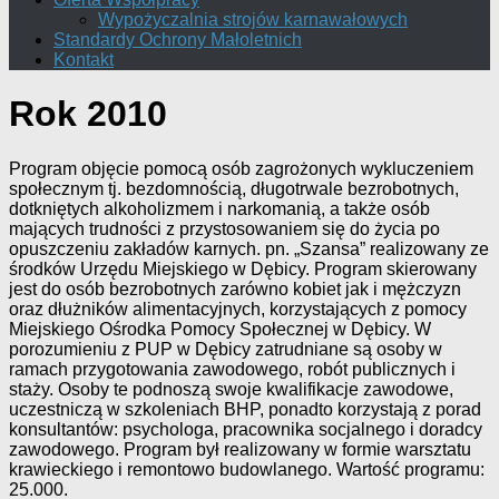
Wypożyczalnia strojów karnawałowych
Standardy Ochrony Małoletnich
Kontakt
Rok 2010
Program objęcie pomocą osób zagrożonych wykluczeniem
społecznym tj. bezdomnością, długotrwale bezrobotnych,
dotkniętych alkoholizmem i narkomanią, a także osób
mających trudności z przystosowaniem się do życia po
opuszczeniu zakładów karnych. pn. „Szansa” realizowany ze
środków Urzędu Miejskiego w Dębicy. Program skierowany
jest do osób bezrobotnych zarówno kobiet jak i mężczyzn
oraz dłużników alimentacyjnych, korzystających z pomocy
Miejskiego Ośrodka Pomocy Społecznej w Dębicy. W
porozumieniu z PUP w Dębicy zatrudniane są osoby w
ramach przygotowania zawodowego, robót publicznych i
staży. Osoby te podnoszą swoje kwalifikacje zawodowe,
uczestniczą w szkoleniach BHP, ponadto korzystają z porad
konsultantów: psychologa, pracownika socjalnego i doradcy
zawodowego. Program był realizowany w formie warsztatu
krawieckiego i remontowo budowlanego. Wartość programu:
25.000.