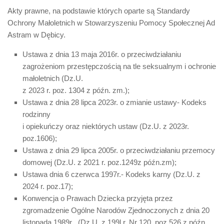
Akty prawne, na podstawie których oparte są Standardy
Ochrony Małoletnich w Stowarzyszeniu Pomocy Społecznej Ad
Astram w Dębicy.
Ustawa z dnia 13 maja 2016r. o przeciwdziałaniu
zagrożeniom przestępczością na tle seksualnym i ochronie
małoletnich (Dz.U.
z 2023 r. poz. 1304 z późn. zm.);
Ustawa z dnia 28 lipca 2023r. o zmianie ustawy- Kodeks
rodzinny
i opiekuńczy oraz niektórych ustaw (Dz.U. z 2023r.
poz.1606);
Ustawa z dnia 29 lipca 2005r. o przeciwdziałaniu przemocy
domowej (Dz.U. z 2021 r. poz.1249z późn.zm);
Ustawa dnia 6 czerwca 1997r.- Kodeks karny (Dz.U. z
2024 r. poz.17);
Konwencja o Prawach Dziecka przyjęta przez
zgromadzenie Ogólne Narodów Zjednoczonych z dnia 20
listopada 1989r . (Dz.U. z 199l r. Nr 120, poz.526 z późn.