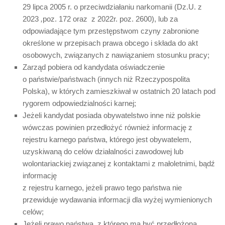
29 lipca 2005 r. o przeciwdziałaniu narkomanii (Dz.U. z
2023
,
poz. 172 oraz z 2022r. poz. 2600), lub za
odpowiadające tym przestępstwom czyny zabronione
określone w przepisach prawa obcego i składa do akt
osobowych, związanych z nawiązaniem stosunku pracy;
Zarząd pobiera od kandydata oświadczenie
o państwie/państwach (innych niż Rzeczypospolita
Polska), w których zamieszkiwał w ostatnich 20 latach pod
rygorem odpowiedzialności karnej;
Jeżeli kandydat posiada obywatelstwo inne niż polskie
wówczas powinien przedłożyć również informację z
rejestru karnego państwa, którego jest obywatelem,
uzyskiwaną do celów działalności zawodowej lub
wolontariackiej związanej z kontaktami z małoletnimi, bądź
informację
z rejestru karnego, jeżeli prawo tego państwa nie
przewiduje wydawania informacji dla wyżej wymienionych
celów;
Jeżeli prawo państwa, z którego ma być przedłożona