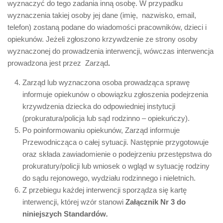
wyznaczyć do tego zadania inną osobę. W przypadku
wyznaczenia takiej osoby jej dane (imię, nazwisko, email,
telefon) zostaną podane do wiadomości pracowników, dzieci i
opiekunów. Jeżeli zgłoszono krzywdzenie ze strony osoby
wyznaczonej do prowadzenia interwencji, wówczas interwencja
prowadzona jest przez Zarząd
.
Zarząd lub wyznaczona osoba prowadząca sprawę
informuje opiekunów o obowiązku zgłoszenia podejrzenia
krzywdzenia dziecka do odpowiedniej instytucji
(prokuratura/policja lub sąd rodzinno – opiekuńczy).
Po poinformowaniu opiekunów, Zarząd informuje
Przewodnicząca o całej sytuacji. Następnie przygotowuje
oraz składa zawiadomienie o podejrzeniu przestępstwa do
prokuratury/policji lub wniosek o wgląd w sytuację rodziny
do sądu rejonowego, wydziału rodzinnego i nieletnich.
Z przebiegu każdej interwencji sporządza się kartę
interwencji, której wzór stanowi
Załącznik Nr 3 do
niniejszych Standardów
.