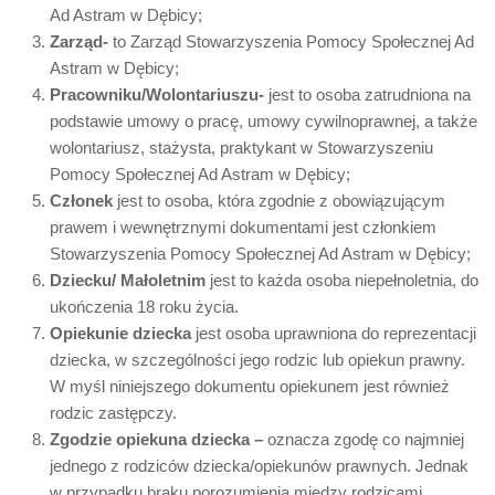
Ad Astram w Dębicy;
Zarząd-
to Zarząd Stowarzyszenia Pomocy Społecznej Ad
Astram w Dębicy;
Pracowniku/Wolontariuszu-
jest to osoba zatrudniona na
podstawie umowy o pracę, umowy cywilnoprawnej, a także
wolontariusz, stażysta, praktykant w Stowarzyszeniu
Pomocy Społecznej Ad Astram w Dębicy;
Członek
jest to osoba, która zgodnie z obowiązującym
prawem i wewnętrznymi dokumentami jest członkiem
Stowarzyszenia Pomocy Społecznej Ad Astram w Dębicy;
Dziecku/ Małoletnim
jest to każda osoba niepełnoletnia, do
ukończenia 18 roku życia.
Opiekunie dziecka
jest osoba uprawniona do reprezentacji
dziecka, w szczególności jego rodzic lub opiekun prawny.
W myśl niniejszego dokumentu opiekunem jest również
rodzic zastępczy.
Zgodzie opiekuna dziecka –
oznacza zgodę co najmniej
jednego z rodziców dziecka/opiekunów prawnych. Jednak
w przypadku braku porozumienia między rodzicami