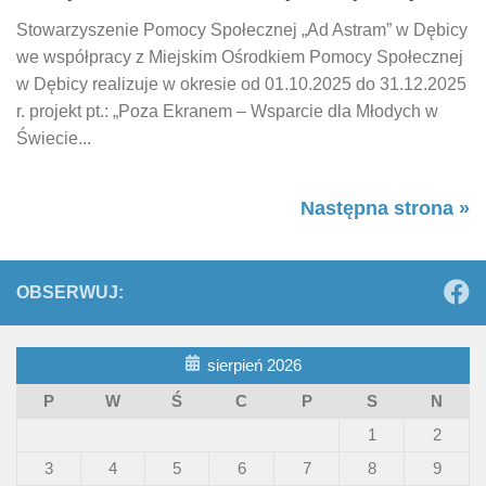
Stowarzyszenie Pomocy Społecznej „Ad Astram” w Dębicy
we współpracy z Miejskim Ośrodkiem Pomocy Społecznej
w Dębicy realizuje w okresie od 01.10.2025 do 31.12.2025
r. projekt pt.: „Poza Ekranem – Wsparcie dla Młodych w
Świecie...
Następna strona »
OBSERWUJ:
sierpień 2026
P
W
Ś
C
P
S
N
1
2
3
4
5
6
7
8
9