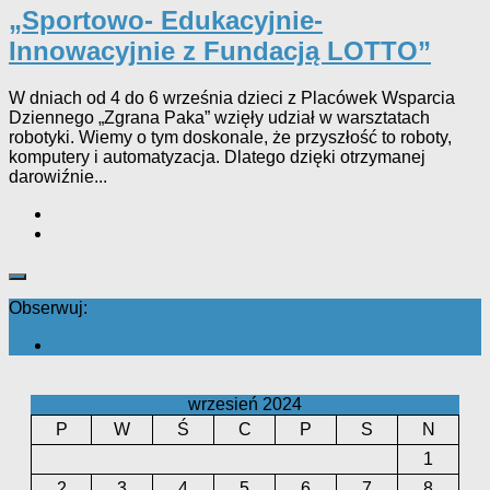
„Sportowo- Edukacyjnie-
Innowacyjnie z Fundacją LOTTO”
W dniach od 4 do 6 września dzieci z Placówek Wsparcia
Dziennego „Zgrana Paka” wzięły udział w warsztatach
robotyki. Wiemy o tym doskonale, że przyszłość to roboty,
komputery i automatyzacja. Dlatego dzięki otrzymanej
darowiźnie...
Obserwuj:
wrzesień 2024
P
W
Ś
C
P
S
N
1
2
3
4
5
6
7
8