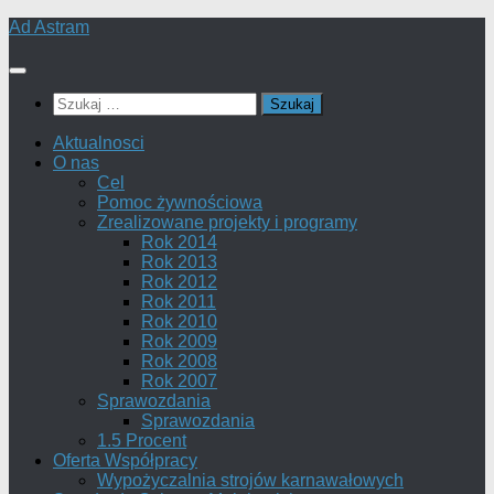
Skip
Ad Astram
to
content
Szukaj:
Aktualnosci
O nas
Cel
Pomoc żywnościowa
Zrealizowane projekty i programy
Rok 2014
Rok 2013
Rok 2012
Rok 2011
Rok 2010
Rok 2009
Rok 2008
Rok 2007
Sprawozdania
Sprawozdania
1.5 Procent
Oferta Współpracy
Wypożyczalnia strojów karnawałowych