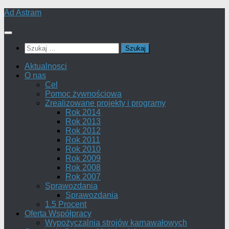
Skip
Ad Astram
to
content
Szukaj:
Aktualnosci
O nas
Cel
Pomoc żywnościowa
Zrealizowane projekty i programy
Rok 2014
Rok 2013
Rok 2012
Rok 2011
Rok 2010
Rok 2009
Rok 2008
Rok 2007
Sprawozdania
Sprawozdania
1.5 Procent
Oferta Współpracy
Wypożyczalnia strojów karnawałowych