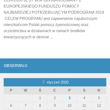
2014-2020 JEST WSPÓŁFINANSOWANY Z
EUROPEJSKIEGO FUNDUSZU POMOCY
NAJBARDZIEJ POTRZEBUJĄCYM PODROGRAM 2019
CELEM PROGRAMU jest zapewnienie najuboższym
mieszkańcom Polski pomocy żywnościowej oraz
uczestnictwa w działaniach w ramach środków
towarzyszących w okresie ...
OBSERWUJ:
styczeń 2020
P
W
Ś
C
P
S
N
1
2
3
4
5
6
7
8
9
10
11
12