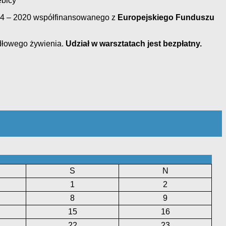
bicy
14 – 2020 współfinansowanego z
Europejskiego Funduszu
idłowego żywienia.
Udział w warsztatach jest bezpłatny.
S
N
1
2
8
9
15
16
22
23