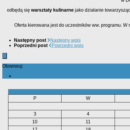
w D
odbędą się
warsztaty kulinarne
jako działanie towarzys
Oferta kierowana jest do uczestników ww. programu. W
Następny post
Następny wpis
Poprzedni post
Poprzedni wpis
Obserwuj:
P
W
3
4
10
11
17
18