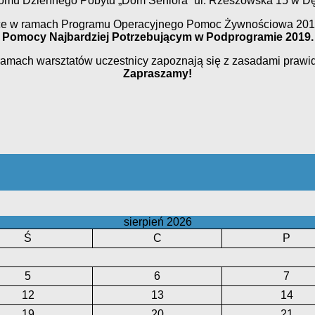
omu Dziennego Pobytu „Dom Seniora” ul. Rzeszowska 15 w Dę
zące w ramach Programu Operacyjnego Pomoc Żywnościowa 20
Pomocy Najbardziej Potrzebującym w Podprogramie 2019.
 ramach warsztatów uczestnicy zapoznają się z zasadami praw
Zapraszamy!
sierpień 2026
Ś
C
P
5
6
7
12
13
14
19
20
21