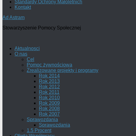
Standardy Ochrony Małoletnich
Kontakt
Ad Astram
Stowarzyszenie Pomocy Społecznej
Aktualnosci
O nas
Cel
Pomoc żywnościowa
Zrealizowane projekty i programy
Rok 2014
Rok 2013
Rok 2012
Rok 2011
Rok 2010
Rok 2009
Rok 2008
Rok 2007
Sprawozdania
Sprawozdania
1.5 Procent
Oferta Współpracy