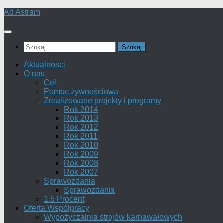
Skip
Ad Astram
to
content
Szukaj:
Aktualnosci
O nas
Cel
Pomoc żywnościowa
Zrealizowane projekty i programy
Rok 2014
Rok 2013
Rok 2012
Rok 2011
Rok 2010
Rok 2009
Rok 2008
Rok 2007
Sprawozdania
Sprawozdania
1.5 Procent
Oferta Współpracy
Wypożyczalnia strojów karnawałowych