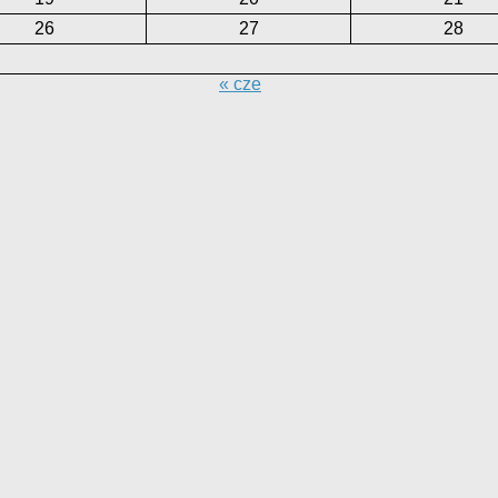
26
27
28
« cze