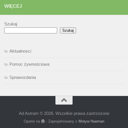
WIĘCEJ
Szukaj
Szukaj
Aktualnosci
Pomoc żywnościowa
Sprawozdania
Ad Astram © 2026. Wszelkie prawa zastrzeżone
Oparte na
- Zaprojektowany z
Motyw Hueman