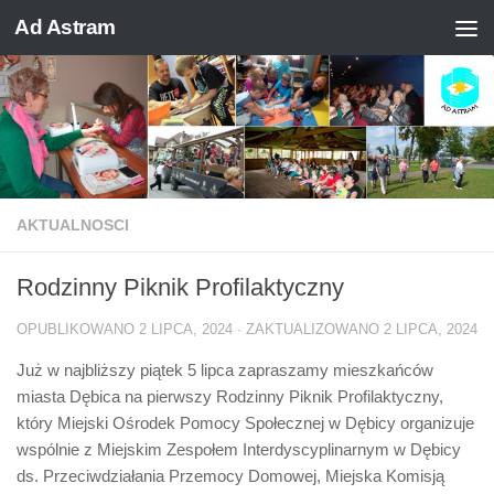
Ad Astram
Skip to content
AKTUALNOSCI
Rodzinny Piknik Profilaktyczny
OPUBLIKOWANO
2 LIPCA, 2024
· ZAKTUALIZOWANO
2 LIPCA, 2024
Już w najbliższy piątek 5 lipca zapraszamy mieszkańców
miasta Dębica na pierwszy Rodzinny Piknik Profilaktyczny,
który Miejski Ośrodek Pomocy Społecznej w Dębicy organizuje
wspólnie z Miejskim Zespołem Interdyscyplinarnym w Dębicy
ds. Przeciwdziałania Przemocy Domowej, Miejska Komisją