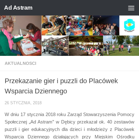
Ad Astram
Skip to content
AKTUALNOSCI
Przekazanie gier i puzzli do Placówek
Wsparcia Dziennego
26 STYCZNIA, 2018
W dniu 17 stycznia 2018 roku Zarząd Stowarzyszenia Pomocy
Społecznej „Ad Astram” w Dębicy przekazał ok. 40 zestawów
puzzli i gier edukacyjnych dla dzieci i młodzieży z Placówek
Wsparcia Dziennego działających przy Miejskim Ośrodku