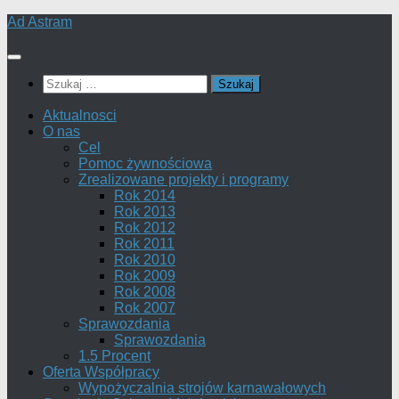
Skip
Ad Astram
to
content
Szukaj:
Aktualnosci
O nas
Cel
Pomoc żywnościowa
Zrealizowane projekty i programy
Rok 2014
Rok 2013
Rok 2012
Rok 2011
Rok 2010
Rok 2009
Rok 2008
Rok 2007
Sprawozdania
Sprawozdania
1.5 Procent
Oferta Współpracy
Wypożyczalnia strojów karnawałowych