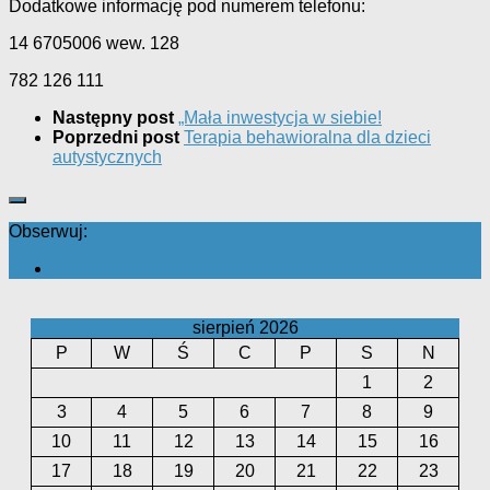
Dodatkowe informację pod numerem telefonu:
14 6705006 wew. 128
782 126 111
Następny post
„Mała inwestycja w siebie!
Poprzedni post
Terapia behawioralna dla dzieci
autystycznych
Obserwuj:
sierpień 2026
P
W
Ś
C
P
S
N
1
2
3
4
5
6
7
8
9
10
11
12
13
14
15
16
17
18
19
20
21
22
23