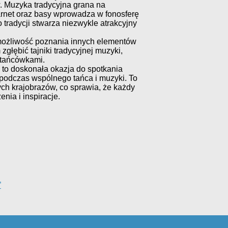
.
Muzyka tradycyjna grana
na
arnet oraz basy
wprowadza w
fonosferę
tradycji stwarza niezwykle atrakcyjny
e możliwość poznania innych elementów
zgłębić tajniki tradycyjnej muzyki,
otańcówkami.
 to doskonała okazja do spotkania
odczas wspólnego tańca i muzyki. To
ych krajobrazów, co sprawia, że każdy
ia i inspiracje.
”