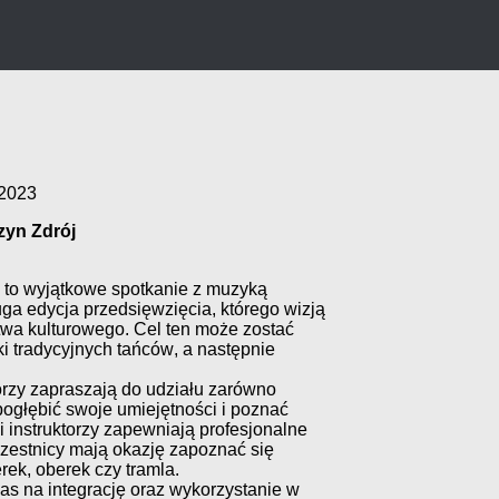
 2023
zyn Zdrój
 to
wyjątkowe spotkanie z muzyką
ruga edycja
przedsięwzięcia, którego w
izją
twa kulturowego
. Cel ten może zostać
i tradycyjnych tańców
, a następnie
orzy zapraszają do udziału zarówno
pogłębić swoje umiejętności i poznać
i
instruk
torzy zapewniają profesjonalne
Uczestnicy mają okazję zapoznać się
rek, oberek czy tramla.
as na integrację
oraz wykorzystanie w