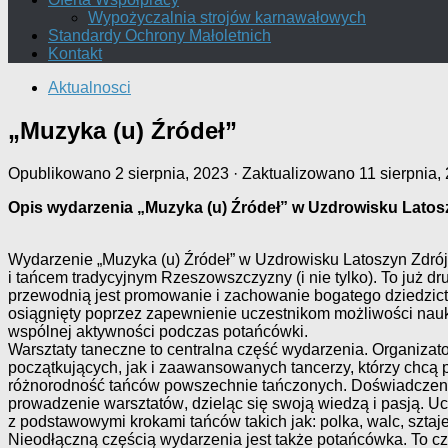
Wypożyczalnia strojów karnawałowych
Standardy Ochrony Małoletnich
Kontakt
Aktualnosci
„Muzyka (u) Źródeł”
Opublikowano
2 sierpnia, 2023
· Zaktualizowano
11 sierpnia,
Opis wydarzenia „Muzyka (u) Źródeł” w Uzdrowisku Latos
Wydarzenie „Muzyka (u) Źródeł” w Uzdrowisku Latoszyn Zdrój
i tańcem tradycyjnym Rzeszowszczyzny (i nie tylko)
. To już d
przewodnią
jest promowanie i zachowanie bogatego dziedzic
osiągnięty
poprzez zapewnienie uczestnikom możliwości nauk
wspólnej aktywności podczas potańcówki
.
Warsztaty taneczne to centralna część wydarzenia. Organizat
początkujących, jak i zaawansowanych tancerzy, którzy chcą 
różnorodność tańców
powszechnie tańczonych
.
Doświadczen
prowadzenie
warsztatów
, dzieląc się swoją wiedzą i pasją. 
z
podstawowymi krokami tańców takich jak: polka, walc, sztaje
Nieodłączną częścią wydarzenia jest także pot
ańcówka. To cz