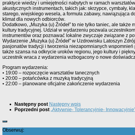
praktyce wiedzy i umiejętności nabytych w ramach warsztatów
akustycznych instrumentach, takich jak
:
skrzypce, cymbały, kl
starego, wiejskie
go wesela
,
a
formuła zabawy, nawiązująca do 
klimat dla nowych
odbiorców
.
Dodatkowo, „Muzyka (u) Źródeł” to nie tylko taniec, ale takż
kultury
tradycyjnej
. Udział w wydarzeniu pozwa
la uczestnikom 
instrumentów oraz poznawać lokalne zwyczaje
związane z p
Wydarzenie „Muzyka (u) Źródeł” w Uzdrowisku Latoszyn Zdrój
pasjonatów tradycji i tworzenia niezapomnian
ych wspomnień p
także szansa na odkrycie uroków regionu, jego kultury i piękn
uczestnik wraca z wydarzenia wzbogacony o nowe doświadczen
Program wydarzenia
:
•
19:00
–
ro
zpoczęcie warsztatów tanecznych
•
20:00
–
potańcówka z muzyką tradycyjną
•
22:00
–
planowane oficjalne zakończenie wydarzenia
Następny post
Następny wpis
Poprzedni post
„Aktywnie- Tolerancyjnie- Innowacyjnie
Obserwuj: