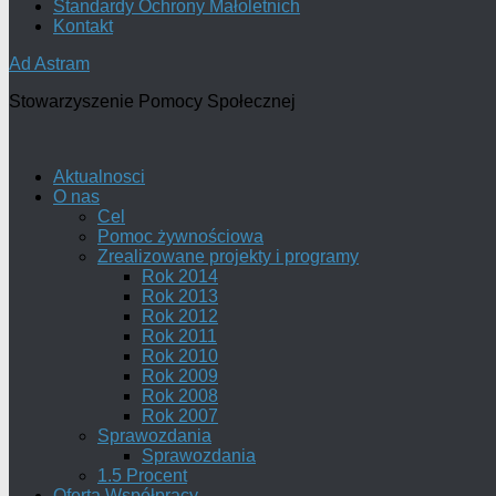
Standardy Ochrony Małoletnich
Kontakt
Ad Astram
Stowarzyszenie Pomocy Społecznej
Aktualnosci
O nas
Cel
Pomoc żywnościowa
Zrealizowane projekty i programy
Rok 2014
Rok 2013
Rok 2012
Rok 2011
Rok 2010
Rok 2009
Rok 2008
Rok 2007
Sprawozdania
Sprawozdania
1.5 Procent
Oferta Współpracy