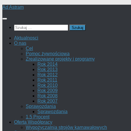
Skip
Ad Astram
to
content
Szukaj:
Aktualnosci
O nas
Cel
Pomoc żywnościowa
Zrealizowane projekty i programy
Rok 2014
Rok 2013
Rok 2012
Rok 2011
Rok 2010
Rok 2009
Rok 2008
Rok 2007
Sprawozdania
Sprawozdania
1.5 Procent
Oferta Współpracy
Wypożyczalnia strojów karnawałowych