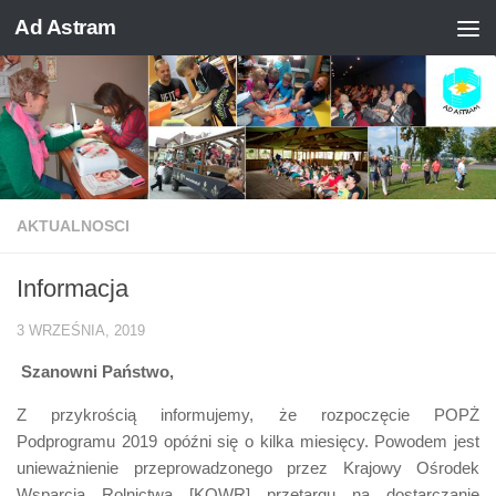
Ad Astram
Skip to content
AKTUALNOSCI
Informacja
3 WRZEŚNIA, 2019
Szanowni Państwo,
Z przykrością informujemy, że rozpoczęcie POPŻ
Podprogramu 2019 opóźni się o kilka miesięcy. Powodem jest
unieważnienie przeprowadzonego przez Krajowy Ośrodek
Wsparcia Rolnictwa [KOWR] przetargu na dostarczanie