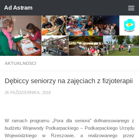
Ad Astram
Skip to content
AKTUALNOSCI
Dębiccy seniorzy na zajęciach z fizjoterapii
26 PAŹDZIERNIKA, 2016
W ramach programu „Pora dla seniora” dofinansowanego z
budżetu Wojewody Podkarpackiego – Podkarpackiego Urzędu
Wojewódzkiego w Rzeszowie, a realizowanego przez