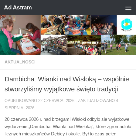
Ad Astram
Skip to content
AKTUALNOSCI
Dambicha. Wianki nad Wisłoką – wspólnie
stworzyliśmy wyjątkowe święto tradycji
OPUBLIKOWANO
22 CZERWCA, 2026
· ZAKTUALIZOWANO
4
SIERPNIA, 2026
20 czerwca 2026 r. nad brzegami Wisłoki odbyło się wyjątkowe
wydarzenie „Dambicha. Wianki nad Wisłoką”, które zgromadziło
licznych mieszkańców Dębicy i okolic. Był to czas pełen