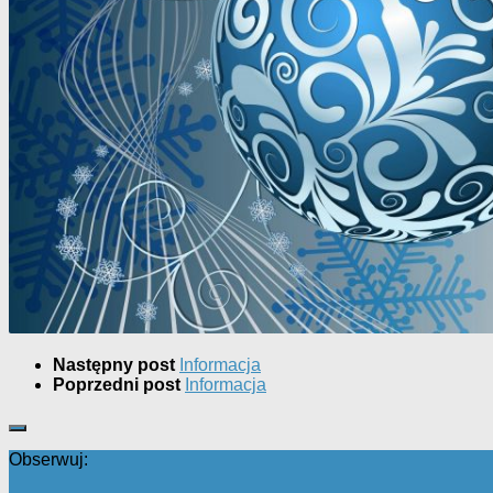
Następny post
Informacja
Poprzedni post
Informacja
Obserwuj: