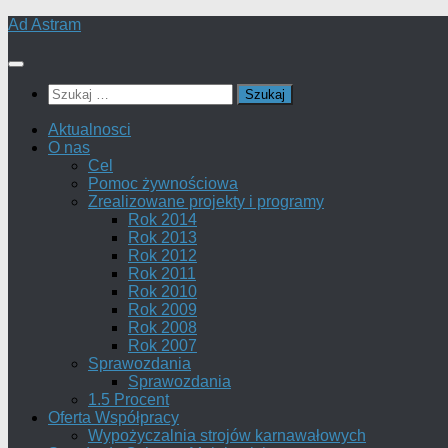
Skip
Ad Astram
to
content
Szukaj:
Aktualnosci
O nas
Cel
Pomoc żywnościowa
Zrealizowane projekty i programy
Rok 2014
Rok 2013
Rok 2012
Rok 2011
Rok 2010
Rok 2009
Rok 2008
Rok 2007
Sprawozdania
Sprawozdania
1.5 Procent
Oferta Współpracy
Wypożyczalnia strojów karnawałowych