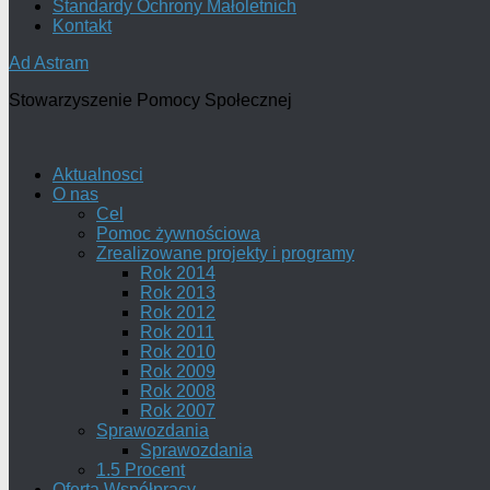
Standardy Ochrony Małoletnich
Kontakt
Ad Astram
Stowarzyszenie Pomocy Społecznej
Aktualnosci
O nas
Cel
Pomoc żywnościowa
Zrealizowane projekty i programy
Rok 2014
Rok 2013
Rok 2012
Rok 2011
Rok 2010
Rok 2009
Rok 2008
Rok 2007
Sprawozdania
Sprawozdania
1.5 Procent
Oferta Współpracy