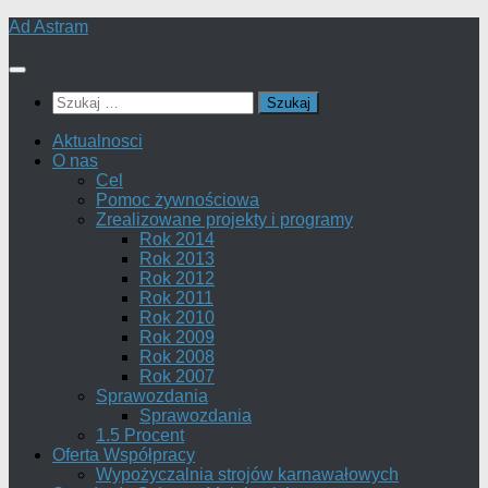
Skip
Ad Astram
to
content
Szukaj:
Aktualnosci
O nas
Cel
Pomoc żywnościowa
Zrealizowane projekty i programy
Rok 2014
Rok 2013
Rok 2012
Rok 2011
Rok 2010
Rok 2009
Rok 2008
Rok 2007
Sprawozdania
Sprawozdania
1.5 Procent
Oferta Współpracy
Wypożyczalnia strojów karnawałowych