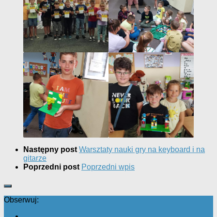
Następny post
Warsztaty nauki gry na keyboard i na
gitarze
Poprzedni post
Poprzedni wpis
Obserwuj: