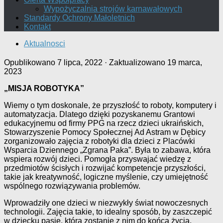
Wypożyczalnia strojów karnawałowych
Standardy Ochrony Małoletnich
Kontakt
Aktualnosci
Opublikowano
7 lipca, 2022
· Zaktualizowano
19 marca,
2023
„MISJA ROBOTYKA”
Wiemy o tym doskonale, że przyszłość to roboty, komputery i
automatyzacja. Dlatego dzięki pozyskanemu Grantowi
edukacyjnemu od firmy PPG na rzecz dzieci ukraińskich,
Stowarzyszenie Pomocy Społecznej Ad Astram w Dębicy
zorganizowało zajęcia z robotyki dla dzieci z Placówki
Wsparcia Dziennego „Zgrana Paka”. Była to zabawa, która
wspiera rozwój dzieci. Pomogła przyswajać wiedzę z
przedmiotów ścisłych i rozwijać kompetencje przyszłości,
takie jak kreatywność, logiczne myślenie, czy umiejętność
wspólnego rozwiązywania problemów.
Wprowadziły one dzieci w niezwykły świat nowoczesnych
technologii. Zajęcia takie, to idealny sposób, by zaszczepić
w dziecku pasję, która zostanie z nim do końca życia.