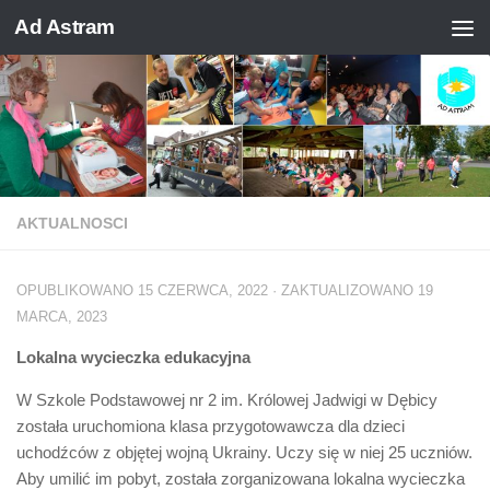
Ad Astram
Skip to content
AKTUALNOSCI
OPUBLIKOWANO
15 CZERWCA, 2022
· ZAKTUALIZOWANO
19
MARCA, 2023
Lokalna wycieczka edukacyjna
W Szkole Podstawowej nr 2 im. Królowej Jadwigi w Dębicy
została uruchomiona klasa przygotowawcza dla dzieci
uchodźców z objętej wojną Ukrainy. Uczy się w niej 25 uczniów.
Aby umilić im pobyt, została zorganizowana lokalna wycieczka