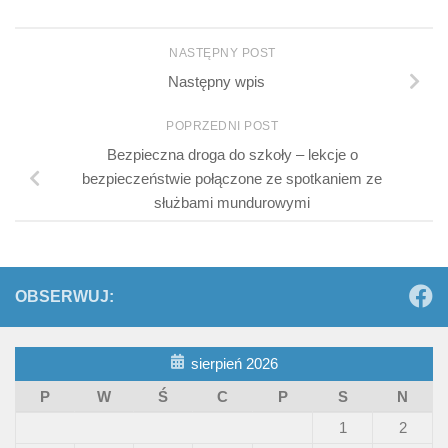
NASTĘPNY POST
Następny wpis
POPRZEDNI POST
Bezpieczna droga do szkoły – lekcje o
bezpieczeństwie połączone ze spotkaniem ze
służbami mundurowymi
OBSERWUJ:
sierpień 2026
P
W
Ś
C
P
S
N
1
2