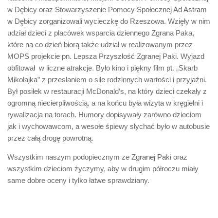
w Dębicy oraz Stowarzyszenie Pomocy Społecznej Ad Astram
w Dębicy zorganizowali wycieczkę do Rzeszowa. Wzięły w nim
udział dzieci z placówek wsparcia dziennego Zgrana Paka,
które na co dzień biorą także udział w realizowanym przez
MOPS projekcie pn. Lepsza Przyszłość Zgranej Paki. Wyjazd
obfitował w liczne atrakcje. Było kino i piękny film pt. „Skarb
Mikołajka” z przesłaniem o sile rodzinnych wartości i przyjaźni.
Był posiłek w restauracji McDonald’s, na który dzieci czekały z
ogromną niecierpliwością, a na końcu była wizyta w kręgielni i
rywalizacja na torach. Humory dopisywały zarówno dzieciom
jak i wychowawcom, a wesołe śpiewy słychać było w autobusie
przez całą drogę powrotną.
Wszystkim naszym podopiecznym ze Zgranej Paki oraz
wszystkim dzieciom życzymy, aby w drugim półroczu miały
same dobre oceny i tylko łatwe sprawdziany.