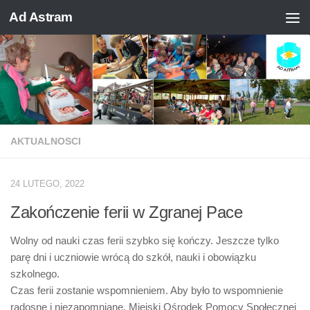
Ad Astram
Skip to content
AKTUALNOSCI
24 LUTEGO, 2022
Zakończenie ferii w Zgranej Pace
Wolny od nauki czas ferii szybko się kończy. Jeszcze tylko
parę dni i uczniowie wrócą do szkół, nauki i obowiązku
szkolnego.
Czas ferii zostanie wspomnieniem. Aby było to wspomnienie
radosne i niezapomniane, Miejski Ośrodek Pomocy Społecznej