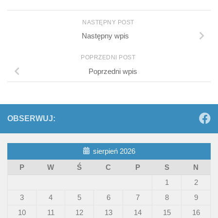
NASTĘPNY POST
Następny wpis
POPRZEDNI POST
Poprzedni wpis
OBSERWUJ:
sierpień 2026
P
W
Ś
C
P
S
N
1
2
3
4
5
6
7
8
9
10
11
12
13
14
15
16