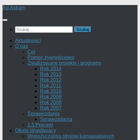
Skip
Ad Astram
to
content
Szukaj:
Aktualnosci
O nas
Cel
Pomoc żywnościowa
Zrealizowane projekty i programy
Rok 2014
Rok 2013
Rok 2012
Rok 2011
Rok 2010
Rok 2009
Rok 2008
Rok 2007
Sprawozdania
Sprawozdania
1.5 Procent
Oferta Współpracy
Wypożyczalnia strojów karnawałowych