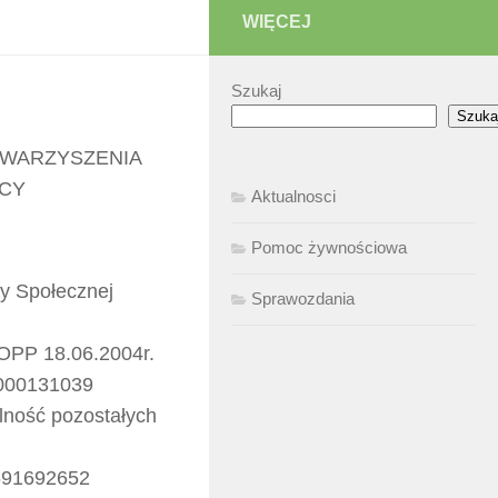
WIĘCEJ
Szukaj
Szuka
OWARZYSZENIA
ICY
Aktualnosci
Pomoc żywnościowa
y Społecznej
Sprawozdania
s OPP 18.06.2004r.
0000131039
alność pozostałych
691692652