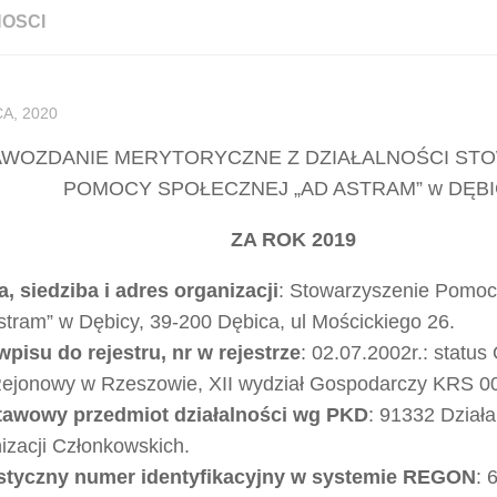
OSCI
A, 2020
WOZDANIE MERYTORYCZNE Z DZIAŁALNOŚCI ST
POMOCY SPOŁECZNEJ „AD ASTRAM” w DĘB
ZA ROK 2019
, siedziba i adres organizacji
: Stowarzyszenie Pomoc
stram” w Dębicy, 39-200 Dębica, ul Mościckiego 26.
wpisu do rejestru, nr w rejestrze
: 02.07.2002r.: statu
ejonowy w Rzeszowie, XII wydział Gospodarczy KRS 
awowy przedmiot działalności wg PKD
: 91332 Dział
izacji Członkowskich.
styczny numer identyfikacyjny w systemie REGON
: 