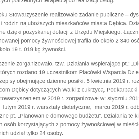
zych potrzebnych terapeutą do realizacji usług.
ku Stowarzyszenie realizowało zadanie publiczne – dys
i i rodzin najuboższych mieszkańców miasta Dębica. Dzia
ne dzięki pozyskanej dotacji z Urzędu Miejskiego. Łączn
owanej pomocy żywnościowej trafiła do około 2 340 osó
oło 19 t. 019 kg żywności.
zenie zorganizowało, tzw. Działania wspierające pt.: „D
których rozdano 19 uczestnikom Placówki Wsparcia D
zepisy obejmujące dzienne posiłki. 5 kwietnia 2019 r. ro
com Dębicy dotyczących Walki z cukrzycą. Podkarpacki
towarzyszeniem w 2019 r. zorganizował w: styczniu 2019
, lutym 2019 r. warsztaty dietetyczne, marcu 2019 r. odb
ne pt. „Planowanie domowego budżetu”. Działania te k
h osób korzystających z pomocy żywnościowej w mieści
nich udział tylko 24 osoby.