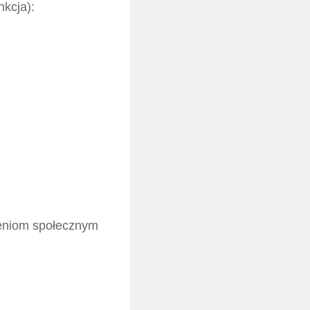
nkcja):
zeniom społecznym