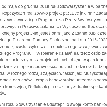
 od maja do grudnia 2019 roku Stowarzyszenie w partne
w Ropczycach realizowało projekt pt.: „Być jak inni” Zada
ce z Wojewódzkiego Programu Na Rzecz Wyrównywani
prawnych i Przeciwdziałania Ich Wykluczeniu Społecz
 kolejny projekt „Nie jesteś sam” jako Zadanie publiczne
kiego Programu Pomocy Społecznej na Lata 2016-2023”
zenie zjawiska wykluczenia społecznego w województwie
kiego Programu – Wspieranie działań na rzecz osób z
iem społecznym. W projektach tych objęto wsparciem łąc
młodzież z niepełnosprawnością oraz ich rodziców bądź 
ział w różnego rodzaju zajęciach, takich jak: Muzykotera
gracja odruchów, Terapia behawioralna, Integracja sens
a korekcyjna, Refleksologia oraz indywidualne spotkan
ców.
m roku Stowarzyszenie udostępniło swoje konto banko