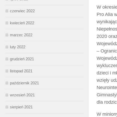
W okresie
czerwiec 2022
Pro Alia 
wynikają
kwiecień 2022
Niepełnos
marzec 2022
2020 oraz
Wojewódz
luty 2022
– Ogranic
Wojewódz
grudzień 2021
wykluczen
listopad 2021
dzieci i 
wzięły ud
październik 2021
Neurointe
Gimnastyk
wrzesień 2021
dla rodzi
sierpień 2021
W miniony