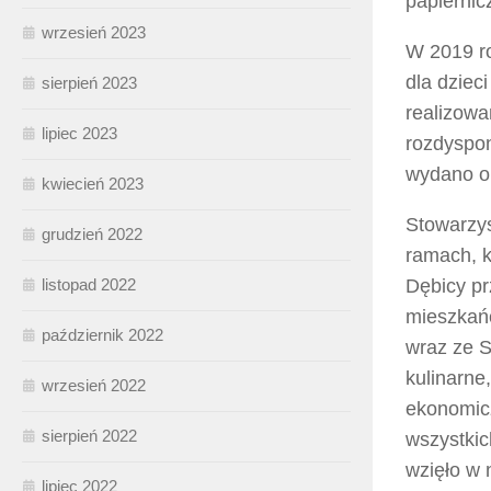
papiernic
wrzesień 2023
W 2019 ro
dla dziec
sierpień 2023
realizowa
lipiec 2023
rozdyspon
wydano ok
kwiecień 2023
Stowarzys
grudzień 2022
ramach, 
listopad 2022
Dębicy pr
mieszkań
październik 2022
wraz ze S
kulinarne
wrzesień 2022
ekonomicz
sierpień 2022
wszystkic
wzięło w 
lipiec 2022