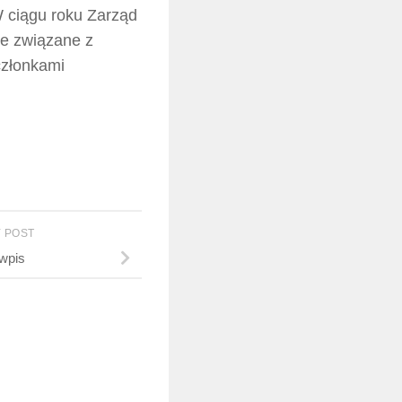
 ciągu roku Zarząd
je związane z
członkami
 POST
wpis