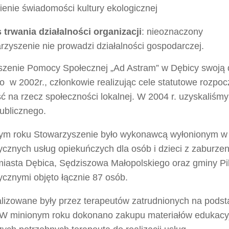
ienie świadomości kultury ekologicznej
 trwania działalności organizacji
: nieoznaczony
rzyszenie nie prowadzi działalności gospodarczej.
zenie Pomocy Społecznej „Ad Astram” w Dębicy swoją d
o w 2002r., członkowie realizując cele statutowe rozpoc
ść na rzecz społeczności lokalnej. W 2004 r. uzyskaliśmy 
ublicznego.
ym roku Stowarzyszenie było wykonawcą wyłonionym w
tycznych usług opiekuńczych dla osób i dzieci z zaburze
miasta Dębica, Sędziszowa Małopolskiego oraz gminy Pi
tycznymi objęto łącznie 87 osób.
alizowane były przez terapeutów zatrudnionych na pod
. W minionym roku dokonano zakupu materiałów edukacy