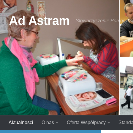
Skip to content
Ad Astram
Stowarzyszenie Pomocy S
Aktualnosci
O nas
Oferta Współpracy
Standa