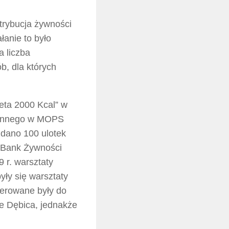
trybucja żywności
łanie to było
a liczba
b, dla których
ieta 2000 Kcal” w
ziennego w MOPS
zdano 100 ulotek
 Bank Żywności
 r. warsztaty
yły się warsztaty
ierowane były do
e Dębica, jednakże