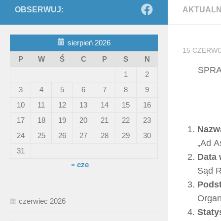
OBSERWUJ:
AKTUALN
sierpień 2026
15 CZERWC
P
W
Ś
C
P
S
N
SPRA
1
2
3
4
5
6
7
8
9
10
11
12
13
14
15
16
17
18
19
20
21
22
23
Nazwa
24
25
26
27
28
29
30
„Ad A
31
Data 
« cze
Sąd R
Podst
Organ
czerwiec 2026
Staty