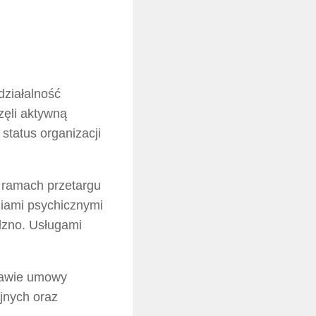
ziałalność
zęli aktywną
status organizacji
 ramach przetargu
niami psychicznymi
lzno. Usługami
stawie umowy
jnych oraz