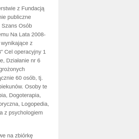
rstwie z Fundacją
nie publiczne
a Szans Osób
nemu Na Lata 2008-
 wynikające z
 Cel operacyjny 1
, Działanie nr 6
agrożonych
znie 60 osób, tj.
opiekunów. Osoby te
pia, Dogoterapia,
oryczna, Logopedia,
ia z psychologiem
we na zbiórkę