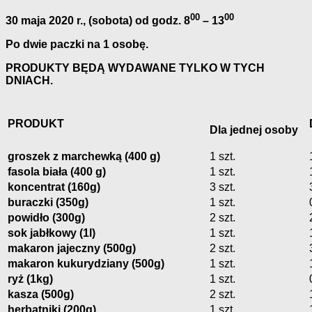
00
00
30 maja 2020 r., (sobota) od godz. 8
– 13
Po dwie paczki na 1 osobę.
PRODUKTY BĘDĄ WYDAWANE TYLKO W TYCH
DNIACH.
PRODUKT
Dla jednej osoby
groszek z marchewką (400 g)
1 szt.
fasola biała (400 g)
1 szt.
koncentrat (160g)
3 szt.
buraczki (350g)
1 szt.
powidło (300g)
2 szt.
sok jabłkowy (1l)
1 szt.
makaron jajeczny (500g)
2 szt.
makaron kukurydziany (500g)
1 szt.
ryż (1kg)
1 szt.
kasza (500g)
2 szt.
herbatniki (200g)
1 szt.