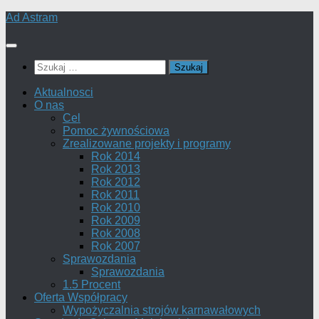
Skip
Ad Astram
to
content
Szukaj:
Aktualnosci
O nas
Cel
Pomoc żywnościowa
Zrealizowane projekty i programy
Rok 2014
Rok 2013
Rok 2012
Rok 2011
Rok 2010
Rok 2009
Rok 2008
Rok 2007
Sprawozdania
Sprawozdania
1.5 Procent
Oferta Współpracy
Wypożyczalnia strojów karnawałowych