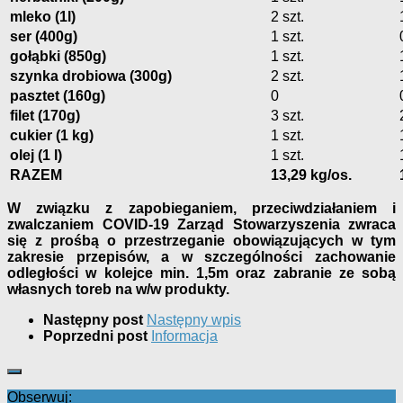
mleko (1l)
2 szt.
ser (400g)
1 szt.
gołąbki (850g)
1 szt.
szynka drobiowa (300g)
2 szt.
pasztet (160g)
0
filet (170g)
3 szt.
cukier (1 kg)
1 szt.
olej (1 l)
1 szt.
RAZEM
13,29 kg/os.
W związku
z zapobieganiem, przeciwdziałaniem i
zwalczaniem COVID-19 Zarząd Stowarzyszenia zwraca
się z prośbą o przestrzeganie obowiązujących w tym
zakresie przepisów, a w szczególności zachowanie
odległości w kolejce min. 1,5m oraz zabranie ze sobą
własnych toreb na w/w produkty.
Następny post
Następny wpis
Poprzedni post
Informacja
Obserwuj: