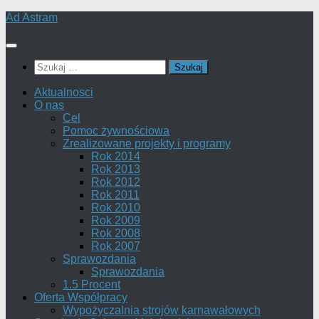
Skip
Ad Astram
to
content
Szukaj:
Aktualnosci
O nas
Cel
Pomoc żywnościowa
Zrealizowane projekty i programy
Rok 2014
Rok 2013
Rok 2012
Rok 2011
Rok 2010
Rok 2009
Rok 2008
Rok 2007
Sprawozdania
Sprawozdania
1.5 Procent
Oferta Współpracy
Wypożyczalnia strojów karnawałowych