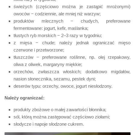
świeżych (częściowo można je zastąpić mrożonymi)
owoców − codziennie, ale mniej niż warzyw;
produktów mlecznych − chudych, preferowane
fermentowane: jogurt, kefir, maślanka;
tłustych ryb morskich − 2–3 razy w tygodniu;
z mięsa − chude; należy jednak ograniczać mięso
czerwone i przetworzone;
tłuszczów − preferowane roślinne, np. olej rzepakowy,
oliwa z oliwek, margaryny miękkie;
orzechów, zwłaszcza włoskich; dodatkowo migdałów,
nasion słonecznika, sezamu, pestek dyni;
deserów typu: orzechy, owoce, jogurt niesłodzony.
Należy ograniczać:
produkty zbożowe o małej zawartości błonnika;
sól, którą można zastępować częściowo ziołami;
słodycze i napoje słodzone cukrem.