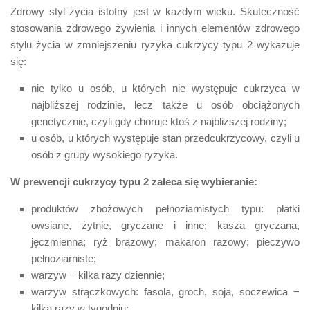
Zdrowy styl życia istotny jest w każdym wieku. Skuteczność
stosowania zdrowego żywienia i innych elementów zdrowego
stylu życia w zmniejszeniu ryzyka cukrzycy typu 2 wykazuje
się:
nie tylko u osób, u których nie występuje cukrzyca w
najbliższej rodzinie, lecz także u osób obciążonych
genetycznie, czyli gdy choruje ktoś z najbliższej rodziny;
u osób, u których występuje stan przedcukrzycowy, czyli u
osób z grupy wysokiego ryzyka.
W prewencji cukrzycy typu 2 zaleca się wybieranie:
produktów zbożowych pełnoziarnistych typu: płatki
owsiane, żytnie, gryczane i inne; kasza gryczana,
jęczmienna; ryż brązowy; makaron razowy; pieczywo
pełnoziarniste;
warzyw − kilka razy dziennie;
warzyw strączkowych: fasola, groch, soja, soczewica −
kilka razy w tygodniu;