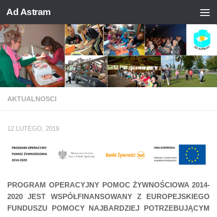
Ad Astram
Skip to content
AKTUALNOSCI
12 LUTEGO, 2019
PROGRAM OPERACYJNY POMOC ŻYWNOŚCIOWA 2014-
2020
JEST WSPÓŁFINANSOWANY Z EUROPEJSKIEGO
FUNDUSZU POMOCY NAJBARDZIEJ POTRZEBUJĄCYM