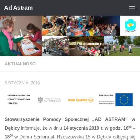
Ad Astram
Skip to content
AKTUALNOSCI
5 STYCZNIA, 2019
Stowarzyszenie Pomocy Społecznej „AD ASTRAM” w
Dębicy
informuje, że w dniu
14 stycznia 2019 r. w godz. 16
00
–
18
00
w Domu Seniora ul. Rzeszowska 15 w Dębicy odbędą się