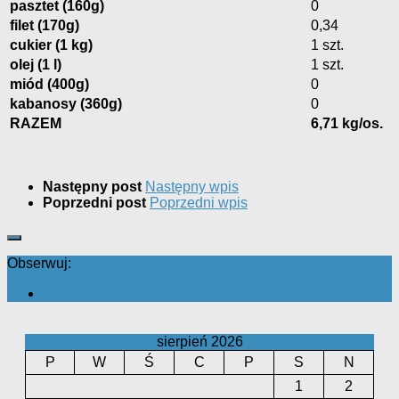
pasztet (160g)
0
filet (170g)
0,34
cukier (1 kg)
1 szt.
olej (1 l)
1 szt.
miód (400g)
0
kabanosy (360g)
0
RAZEM
6,71 kg/os.
Następny post
Następny wpis
Poprzedni post
Poprzedni wpis
Obserwuj:
sierpień 2026
P
W
Ś
C
P
S
N
1
2