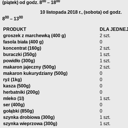
00
00
(piątek) od godz. 8
– 18
10 listopada
201
8
r., (sobota) od godz.
00
00
8
– 13
PRODUKT
DLA JEDNE
groszek z marchewką (400 g)
2 szt.
fasola biała (400 g)
0
koncentrat (160g)
2 szt.
buraczki (350g)
1 szt.
powidło (300g)
1 szt.
makaron jajeczny (500g)
2 szt.
makaron kukurydziany (500g)
0
ryż (1kg)
0
kasza (500g)
0
herbatniki (200g)
0
mleko (1l)
1 szt.
ser (400g)
0
gołąbki (850g)
0
szynka drobiowa (300g)
1 szt.
szynka wieprzowa (300g)
1 szt.