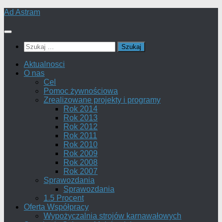
Skip
Ad Astram
to
content
Szukaj:
Aktualnosci
O nas
Cel
Pomoc żywnościowa
Zrealizowane projekty i programy
Rok 2014
Rok 2013
Rok 2012
Rok 2011
Rok 2010
Rok 2009
Rok 2008
Rok 2007
Sprawozdania
Sprawozdania
1.5 Procent
Oferta Współpracy
Wypożyczalnia strojów karnawałowych